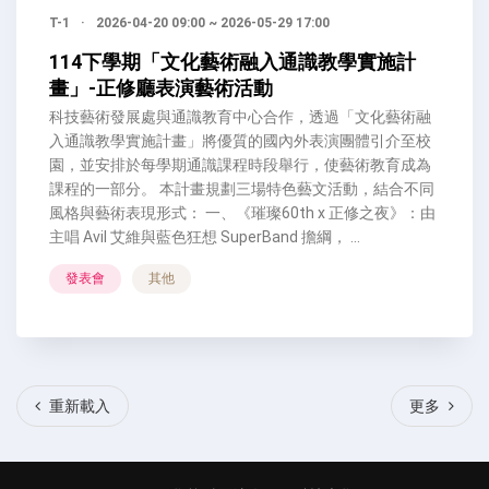
T-1
·
2026-04-20 09:00 ~ 2026-05-29 17:00
114下學期「文化藝術融入通識教學實施計
畫」-正修廳表演藝術活動
科技藝術發展處與通識教育中心合作，透過「文化藝術融
入通識教學實施計畫」將優質的國內外表演團體引介至校
園，並安排於每學期通識課程時段舉行，使藝術教育成為
課程的一部分。 本計畫規劃三場特色藝文活動，結合不同
風格與藝術表現形式： 一、《璀璨60th x 正修之夜》：由
主唱 Avil 艾維與藍色狂想 SuperBand 擔綱， ...
發表會
其他
重新載入
更多
重新載入
更多