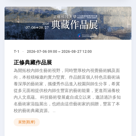
T-1
·
2026-07-06 09:00 ~ 2026-08-27 12:00
正修典藏作品展
為開拓校內師生藝術視野，同時豐厚校內視覺藝術觸及面
向，本校積極邀約實力堅實、作品饒富個人特色且藝術涵
養深厚的藝術家，攜優秀作品進入校園與師生分享，希冀
從多元面相提供校內師生豐富的藝術能量，更進而涵養校
內人文底蘊。 科技藝術發展處自成立以來，邀請過許多知
名藝術家蒞臨展出，也經由這些藝術家的捐贈，豐富了本
校的藝術典藏資源。 ...
展覽(觀摩)