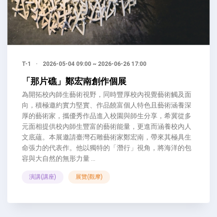
T-1
·
2026-05-04 09:00 ~ 2026-06-26 17:00
「那片礁」鄭宏南創作個展
為開拓校內師生藝術視野，同時豐厚校內視覺藝術觸及面
向，積極邀約實力堅實、作品饒富個人特色且藝術涵養深
厚的藝術家，攜優秀作品進入校園與師生分享，希冀從多
元面相提供校內師生豐富的藝術能量，更進而涵養校內人
文底蘊。本展邀請臺灣石雕藝術家鄭宏南，帶來其極具生
命張力的代表作。他以獨特的「潛行」視角，將海洋的包
容與大自然的無形力量 ...
演講(講座)
展覽(觀摩)