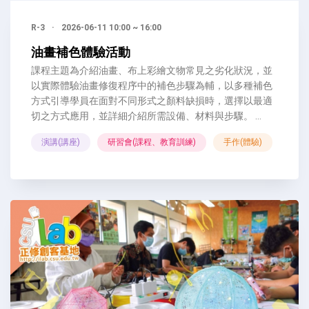
R-3
·
2026-06-11 10:00 ~ 16:00
油畫補色體驗活動
課程主題為介紹油畫、布上彩繪文物常見之劣化狀況，並
以實際體驗油畫修復程序中的補色步驟為輔，以多種補色
方式引導學員在面對不同形式之顏料缺損時，選擇以最適
切之方式應用，並詳細介紹所需設備、材料與步驟。 ...
演講(講座)
研習會(課程、教育訓練)
手作(體驗)