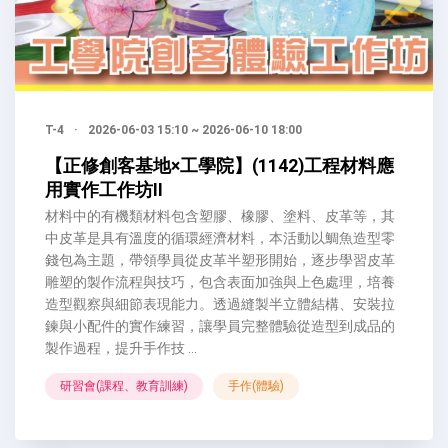
T-4
·
2026-06-03 15:10 ~ 2026-06-10 18:00
【正修創客基地×工學院】(1142)工程材料應
用實作工作坊II
材料中的有機類材料包含塑膠、橡膠、塗料、皮革等，其
中皮革是具有溫度的循環經濟材料，本活動以鯛魚造型零
錢包為主題，帶領學員從皮革半塑形開始，逐步學習皮革
雕塑的製作流程與技巧，包含表面加強與上色處理，培養
造型觀察與細節表現能力。透過縫製半立體結構、安裝拉
鍊與小配件的實作練習，讓學員完整體驗從造型到成品的
製作過程，提升手作技 ...
研習會(課程、教育訓練)
手作(體驗)